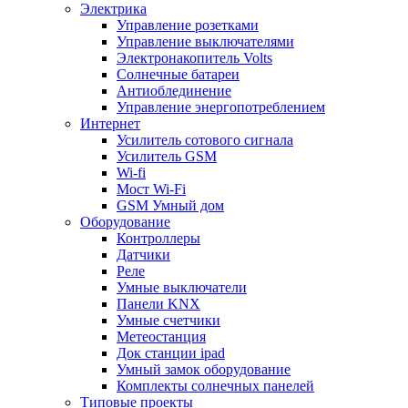
Электрика
Управление розетками
Управление выключателями
Электронакопитель Volts
Солнечные батареи
Антиоблединение
Управление энергопотреблением
Интернет
Усилитель сотового сигнала
Усилитель GSM
Wi-fi
Мост Wi-Fi
GSM Умный дом
Оборудование
Контроллеры
Датчики
Реле
Умные выключатели
Панели KNX
Умные счетчики
Метеостанция
Док станции ipad
Умный замок оборудование
Комплекты солнечных панелей
Типовые проекты