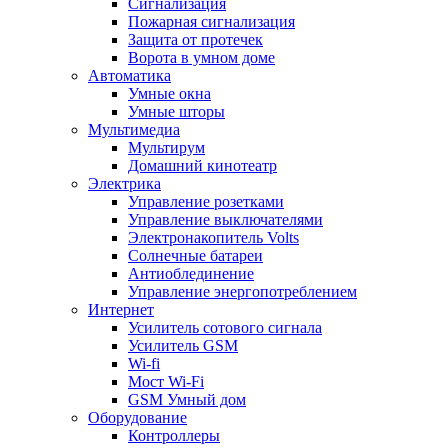
Сигнализация
Пожарная сигнализация
Защита от протечек
Ворота в умном доме
Автоматика
Умные окна
Умные шторы
Мультимедиа
Мультирум
Домашний кинотеатр
Электрика
Управление розетками
Управление выключателями
Электронакопитель Volts
Солнечные батареи
Антиоблединение
Управление энергопотреблением
Интернет
Усилитель сотового сигнала
Усилитель GSM
Wi-fi
Мост Wi-Fi
GSM Умный дом
Оборудование
Контроллеры