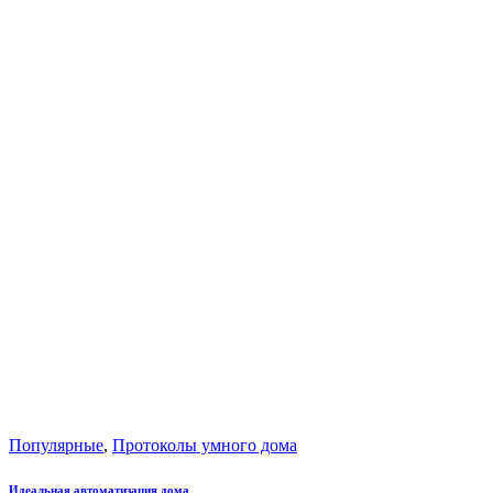
Популярные
,
Протоколы умного дома
Идеальная автоматизация дома