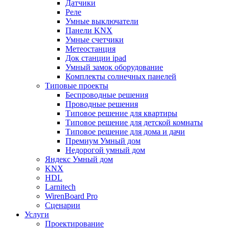
Датчики
Реле
Умные выключатели
Панели KNX
Умные счетчики
Метеостанция
Док станции ipad
Умный замок оборудование
Комплекты солнечных панелей
Типовые проекты
Беспроводные решения
Проводные решения
Типовое решение для квартиры
Типовое решение для детской комнаты
Типовое решение для дома и дачи
Премиум Умный дом
Недорогой умный дом
Яндекс Умный дом
KNX
HDL
Larnitech
WirenBoard Pro
Сценарии
Услуги
Проектирование