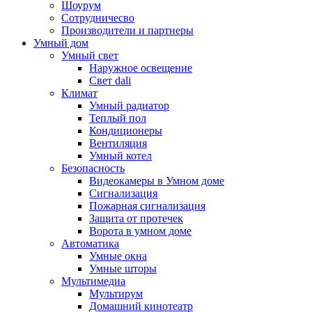
Шоурум
Сотрудничесво
Производители и партнеры
Умный дом
Умный свет
Наружное освещение
Свет dali
Климат
Умный радиатор
Теплый пол
Кондиционеры
Вентиляция
Умный котел
Безопасность
Видеокамеры в Умном доме
Сигнализация
Пожарная сигнализация
Защита от протечек
Ворота в умном доме
Автоматика
Умные окна
Умные шторы
Мультимедиа
Мультирум
Домашний кинотеатр