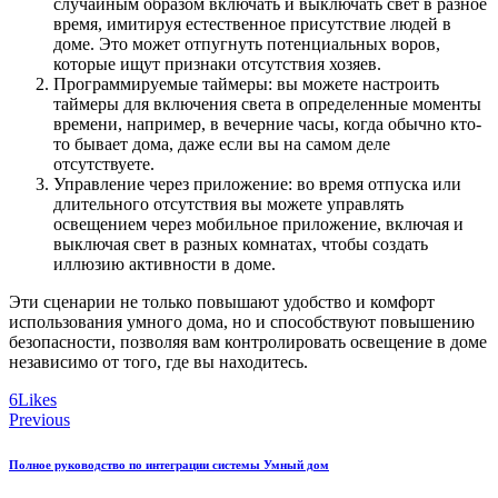
случайным образом включать и выключать свет в разное
время, имитируя естественное присутствие людей в
доме. Это может отпугнуть потенциальных воров,
которые ищут признаки отсутствия хозяев.
Программируемые таймеры: вы можете настроить
таймеры для включения света в определенные моменты
времени, например, в вечерние часы, когда обычно кто-
то бывает дома, даже если вы на самом деле
отсутствуете.
Управление через приложение: во время отпуска или
длительного отсутствия вы можете управлять
освещением через мобильное приложение, включая и
выключая свет в разных комнатах, чтобы создать
иллюзию активности в доме.
Эти сценарии не только повышают удобство и комфорт
использования умного дома, но и способствуют повышению
безопасности, позволяя вам контролировать освещение в доме
независимо от того, где вы находитесь.
6
Likes
Навигация
Previous
по
Полное руководство по интеграции системы Умный дом
записям