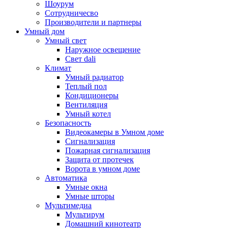
Шоурум
Сотрудничесво
Производители и партнеры
Умный дом
Умный свет
Наружное освещение
Свет dali
Климат
Умный радиатор
Теплый пол
Кондиционеры
Вентиляция
Умный котел
Безопасность
Видеокамеры в Умном доме
Сигнализация
Пожарная сигнализация
Защита от протечек
Ворота в умном доме
Автоматика
Умные окна
Умные шторы
Мультимедиа
Мультирум
Домашний кинотеатр