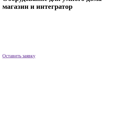
магазин и интегратор
Store.IP — это магазин устройств умного дома и компания-
интегратор с полным циклом работ. Купить устройства
умного дома и заказать систему умного дома под ключ — в
одном месте. Беспроводные, Wi-Fi и проводные системы
умного дома под ключ с гарантией на комплектующие и
работы. Установка системы и монтаж — системы умный дом
под ключ в СПб с 2014 года.
Оставить заявку