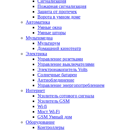
Сигнализация
Пожарная сигнализация
Защита от протечек
Ворота в умном доме
Автоматика
Умные окна
Умные шторы
Мультимедиа
Мультирум
Домашний кинотеатр
Электрика
Управление розетками
Управление выключателями
Электронакопитель Volts
Солнечные батареи
Антиоблединение
Управление энергопотреблением
Интернет
Усилитель сотового сигнала
Усилитель GSM
Wi-fi
Мост Wi-Fi
GSM Умный дом
Оборудование
Контроллеры