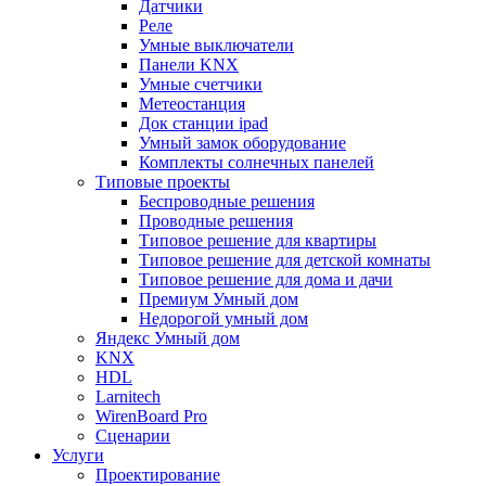
Датчики
Реле
Умные выключатели
Панели KNX
Умные счетчики
Метеостанция
Док станции ipad
Умный замок оборудование
Комплекты солнечных панелей
Типовые проекты
Беспроводные решения
Проводные решения
Типовое решение для квартиры
Типовое решение для детской комнаты
Типовое решение для дома и дачи
Премиум Умный дом
Недорогой умный дом
Яндекс Умный дом
KNX
HDL
Larnitech
WirenBoard Pro
Сценарии
Услуги
Проектирование