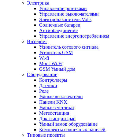
Электрика
Управление розетками
Управление выключателями
Электронакопитель Volts
Солнечные батареи
Антиоблединение
Управление энергопотреблением
Интернет
Усилитель сотового сигнала
Усилитель GSM
Wi-fi
Мост Wi-Fi
GSM Умный дом
Оборудование
Контроллеры
Датчики
Реле
Умные выключатели
Панели KNX
Умные счетчики
Метеостанция
Док станции ipad
Умный замок оборудование
Комплекты солнечных панелей
Типовые проекты