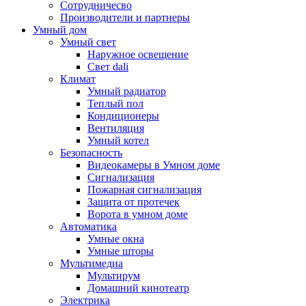
Сотрудничесво
Производители и партнеры
Умный дом
Умный свет
Наружное освещение
Свет dali
Климат
Умный радиатор
Теплый пол
Кондиционеры
Вентиляция
Умный котел
Безопасность
Видеокамеры в Умном доме
Сигнализация
Пожарная сигнализация
Защита от протечек
Ворота в умном доме
Автоматика
Умные окна
Умные шторы
Мультимедиа
Мультирум
Домашний кинотеатр
Электрика