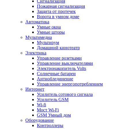
Сигнализация
Пожарная сигнализация
Защита от протечек
Ворота в умном доме
Автоматика
Умные окна
Умные шторы
Мультимедиа
Мультирум
Домашний кинотеатр
Электрика
Управление розетками
Управление выключателями
Электронакопитель Volts
Солнечные батареи
Антиоблединение
Управление энергопотреблением
Интернет
Усилитель сотового сигнала
Усилитель GSM
Wi-fi
Мост Wi-Fi
GSM Умный дом
Оборудование
Контроллеры