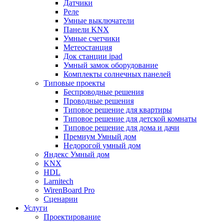
Датчики
Реле
Умные выключатели
Панели KNX
Умные счетчики
Метеостанция
Док станции ipad
Умный замок оборудование
Комплекты солнечных панелей
Типовые проекты
Беспроводные решения
Проводные решения
Типовое решение для квартиры
Типовое решение для детской комнаты
Типовое решение для дома и дачи
Премиум Умный дом
Недорогой умный дом
Яндекс Умный дом
KNX
HDL
Larnitech
WirenBoard Pro
Сценарии
Услуги
Проектирование