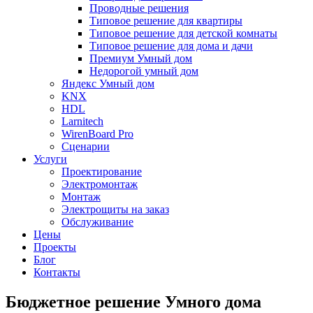
Проводные решения
Типовое решение для квартиры
Типовое решение для детской комнаты
Типовое решение для дома и дачи
Премиум Умный дом
Недорогой умный дом
Яндекс Умный дом
KNX
HDL
Larnitech
WirenBoard Pro
Сценарии
Услуги
Проектирование
Электромонтаж
Монтаж
Электрощиты на заказ
Обслуживание
Цены
Проекты
Блог
Контакты
Бюджетное решение Умного дома