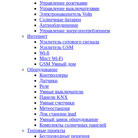
Управление розетками
Управление выключателями
Электронакопитель Volts
Солнечные батареи
Антиоблединение
Управление энергопотреблением
Интернет
Усилитель сотового сигнала
Усилитель GSM
Wi-fi
Мост Wi-Fi
GSM Умный дом
Оборудование
Контроллеры
Датчики
Реле
Умные выключатели
Панели KNX
Умные счетчики
Метеостанция
Док станции ipad
Умный замок оборудование
Комплекты солнечных панелей
Типовые проекты
Беспроводные решения