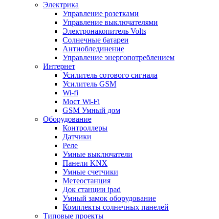
Электрика
Управление розетками
Управление выключателями
Электронакопитель Volts
Солнечные батареи
Антиоблединение
Управление энергопотреблением
Интернет
Усилитель сотового сигнала
Усилитель GSM
Wi-fi
Мост Wi-Fi
GSM Умный дом
Оборудование
Контроллеры
Датчики
Реле
Умные выключатели
Панели KNX
Умные счетчики
Метеостанция
Док станции ipad
Умный замок оборудование
Комплекты солнечных панелей
Типовые проекты