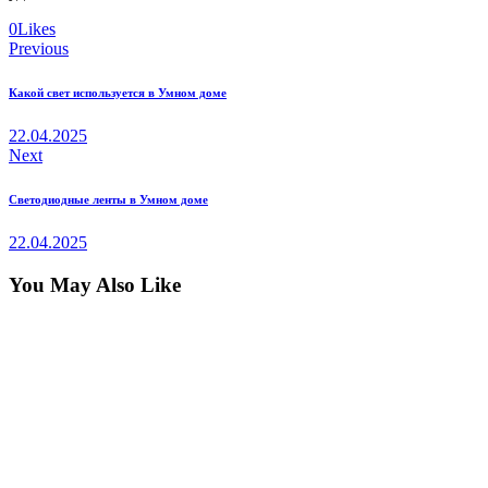
0
Likes
Навигация
Previous
по
Какой свет используется в Умном доме
записям
22.04.2025
Next
Светодиодные ленты в Умном доме
22.04.2025
You May Also Like