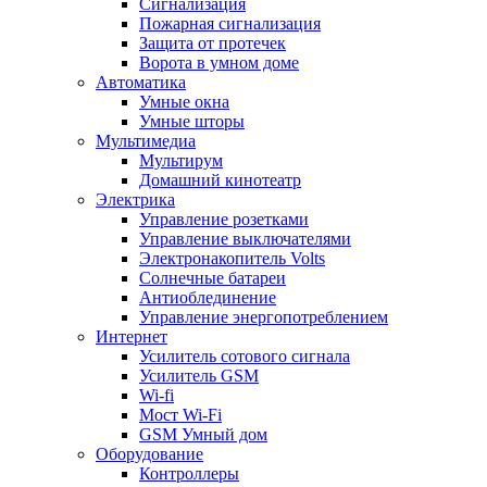
Сигнализация
Пожарная сигнализация
Защита от протечек
Ворота в умном доме
Автоматика
Умные окна
Умные шторы
Мультимедиа
Мультирум
Домашний кинотеатр
Электрика
Управление розетками
Управление выключателями
Электронакопитель Volts
Солнечные батареи
Антиоблединение
Управление энергопотреблением
Интернет
Усилитель сотового сигнала
Усилитель GSM
Wi-fi
Мост Wi-Fi
GSM Умный дом
Оборудование
Контроллеры