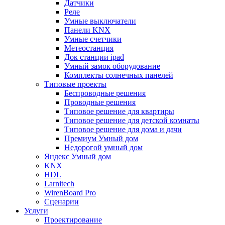
Датчики
Реле
Умные выключатели
Панели KNX
Умные счетчики
Метеостанция
Док станции ipad
Умный замок оборудование
Комплекты солнечных панелей
Типовые проекты
Беспроводные решения
Проводные решения
Типовое решение для квартиры
Типовое решение для детской комнаты
Типовое решение для дома и дачи
Премиум Умный дом
Недорогой умный дом
Яндекс Умный дом
KNX
HDL
Larnitech
WirenBoard Pro
Сценарии
Услуги
Проектирование