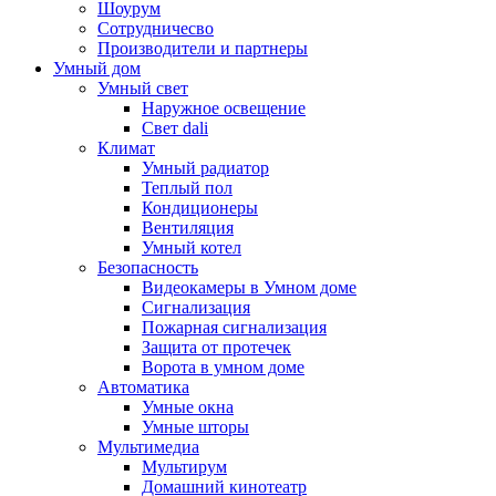
Шоурум
Сотрудничесво
Производители и партнеры
Умный дом
Умный свет
Наружное освещение
Свет dali
Климат
Умный радиатор
Теплый пол
Кондиционеры
Вентиляция
Умный котел
Безопасность
Видеокамеры в Умном доме
Сигнализация
Пожарная сигнализация
Защита от протечек
Ворота в умном доме
Автоматика
Умные окна
Умные шторы
Мультимедиа
Мультирум
Домашний кинотеатр