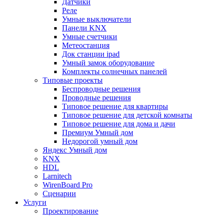
Датчики
Реле
Умные выключатели
Панели KNX
Умные счетчики
Метеостанция
Док станции ipad
Умный замок оборудование
Комплекты солнечных панелей
Типовые проекты
Беспроводные решения
Проводные решения
Типовое решение для квартиры
Типовое решение для детской комнаты
Типовое решение для дома и дачи
Премиум Умный дом
Недорогой умный дом
Яндекс Умный дом
KNX
HDL
Larnitech
WirenBoard Pro
Сценарии
Услуги
Проектирование