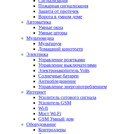
Сигнализация
Пожарная сигнализация
Защита от протечек
Ворота в умном доме
Автоматика
Умные окна
Умные шторы
Мультимедиа
Мультирум
Домашний кинотеатр
Электрика
Управление розетками
Управление выключателями
Электронакопитель Volts
Солнечные батареи
Антиоблединение
Управление энергопотреблением
Интернет
Усилитель сотового сигнала
Усилитель GSM
Wi-fi
Мост Wi-Fi
GSM Умный дом
Оборудование
Контроллеры