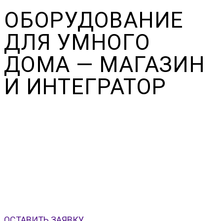
ОБОРУДОВАНИЕ
ДЛЯ УМНОГО
ДОМА — МАГАЗИН
И ИНТЕГРАТОР
Store.IP — это магазин устройств умного дома и
компания-интегратор с полным циклом работ. Купить
устройства умного дома и заказать систему умного дома
под ключ — в одном месте. Беспроводные, Wi-Fi и
проводные системы умного дома под ключ с гарантией
на комплектующие и работы. Установка системы и
монтаж — системы умный дом под ключ в СПб с 2014
года.
ОСТАВИТЬ ЗАЯВКУ