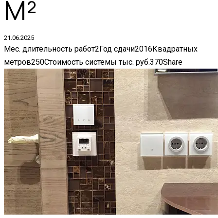
М²
21.06.2025
Мес. длительность работ
2
Год сдачи
2016
Квадратных
метров
250
Стоимость системы тыс. руб.
370
Share