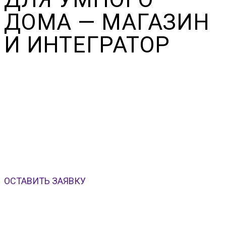
ДОМА — МАГАЗИН
И ИНТЕГРАТОР
Store.IP — это магазин устройств умного дома и
компания-интегратор с полным циклом работ. Купить
устройства умного дома и заказать систему умного дома
под ключ — в одном месте. Беспроводные, Wi-Fi и
проводные системы умного дома под ключ с гарантией
на комплектующие и работы. Установка системы и
монтаж — системы умный дом под ключ в СПб с 2014
года.
ОСТАВИТЬ ЗАЯВКУ