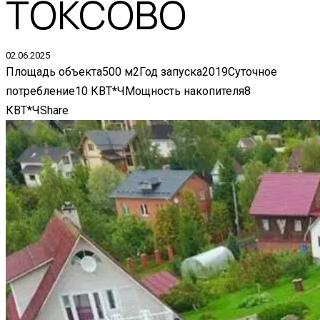
ТОКСОВО
02.06.2025
Площадь объекта
500 м2
Год запуска
2019
Суточное
потребление
10 КВТ*Ч
Мощность накопителя
8
КВТ*Ч
Share