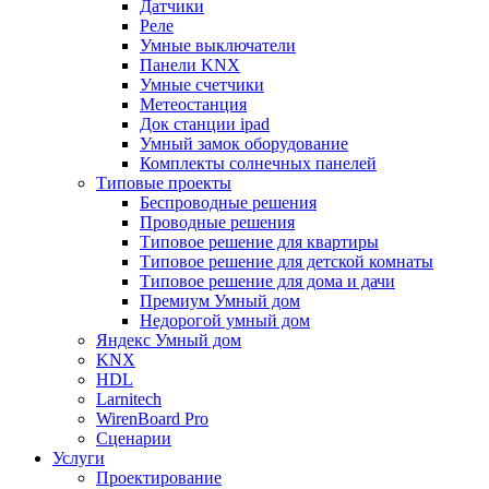
Датчики
Реле
Умные выключатели
Панели KNX
Умные счетчики
Метеостанция
Док станции ipad
Умный замок оборудование
Комплекты солнечных панелей
Типовые проекты
Беспроводные решения
Проводные решения
Типовое решение для квартиры
Типовое решение для детской комнаты
Типовое решение для дома и дачи
Премиум Умный дом
Недорогой умный дом
Яндекс Умный дом
KNX
HDL
Larnitech
WirenBoard Pro
Сценарии
Услуги
Проектирование