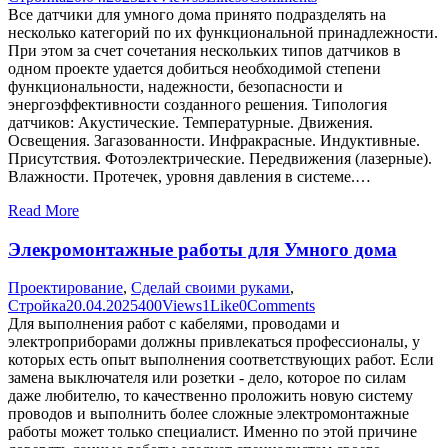
Все датчики для умного дома принято подразделять на
несколько категорий по их функциональной принадлежности.
При этом за счет сочетания нескольких типов датчиков в
одном проекте удается добиться необходимой степени
функциональности, надежности, безопасности и
энергоэффективности созданного решения. Типология
датчиков: Акустические. Температурные. Движения.
Освещения. Загазованности. Инфракрасные. Индуктивные.
Присутствия. Фотоэлектрические. Передвижения (лазерные).
Влажности. Протечек, уровня давления в системе.…
Read More
Элекромонтажные работы для Умного дома
Проектирование
,
Сделай своими руками
,
Стройка
20.04.2025
400
Views
1
Like
0
Comments
Для выполнения работ с кабелями, проводами и
электроприборами должны привлекаться профессионалы, у
которых есть опыт выполнения соответствующих работ. Если
замена выключателя или розетки - дело, которое по силам
даже любителю, то качественно проложить новую систему
проводов и выполнить более сложные электромонтажные
работы может только специалист. Именно по этой причине