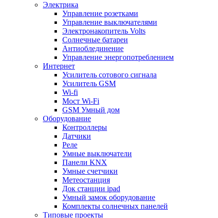
Электрика
Управление розетками
Управление выключателями
Электронакопитель Volts
Солнечные батареи
Антиоблединение
Управление энергопотреблением
Интернет
Усилитель сотового сигнала
Усилитель GSM
Wi-fi
Мост Wi-Fi
GSM Умный дом
Оборудование
Контроллеры
Датчики
Реле
Умные выключатели
Панели KNX
Умные счетчики
Метеостанция
Док станции ipad
Умный замок оборудование
Комплекты солнечных панелей
Типовые проекты