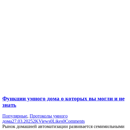
Функции умного дома о которых вы могли и не
знать
Популярные
,
Протоколы умного
дома
27.03.2025
2K
Views
0
Likes
0
Comments
Рынок домашней автоматизации развивается семимильными