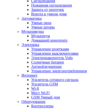
Сигнализация
Пожарная сигнализация
Защита от протечек
Ворота в умном доме
Автоматика
Умные окна
Умные шторы
Мультимедиа
Мультирум
Домашний кинотеатр
Электрика
Управление розетками
Управление выключателями
Электронакопитель Volts
Солнечные батареи
Антиоблединение
Управление энергопотреблением
Интернет
Усилитель сотового сигнала
Усилитель GSM
Wi-fi
Мост Wi-Fi
GSM Умный дом
Оборудование
Контроллеры