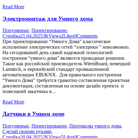
Read More
Электромонтаж для Умного дома
Популярные
,
Проектирование
,
Стройка
21.04.2025
3K
Views
2
Likes
0
Comments
При проектировании “Умного Дома” классическое
исполнение электрических сетей “электрики ” невозможно.
На сегодняшний день самой надежной технологией
построения “умного дома” являются проводные решения.
Такие как российский производитель WirenBoard, немецкий
Larnitech, и европейский стандарт промышленной
автоматизации EIB/KNX. Для правильного построения
“Умного Дома” требуется грамотно составленная проектная
документация, составленная на основе дизайн проекта и
пожеланий заказчика и…
Read More
Датчики в Умном доме
Популярные
,
Проектирование
,
Протоколы умного дома
,
Сделай своими руками
,
Стройка
20.04.2025
2K
Views
5
Likes
0
Comments