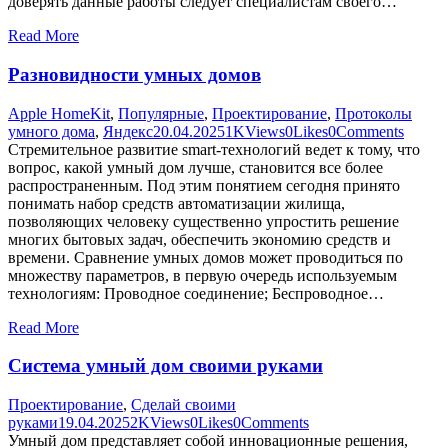
доверять данные работы следует специалистам своего…
Read More
Разновидности умных домов
Apple HomeKit
,
Популярные
,
Проектирование
,
Протоколы
умного дома
,
Яндекс
20.04.2025
1K
Views
0
Likes
0
Comments
Стремительное развитие smart-технологий ведет к тому, что
вопрос, какой умный дом лучше, становится все более
распространенным. Под этим понятием сегодня принято
понимать набор средств автоматизации жилища,
позволяющих человеку существенно упростить решение
многих бытовых задач, обеспечить экономию средств и
времени. Сравнение умных домов может проводиться по
множеству параметров, в первую очередь используемым
технологиям: Проводное соединение; Беспроводное…
Read More
Система умный дом своими руками
Проектирование
,
Сделай своими
руками
19.04.2025
2K
Views
0
Likes
0
Comments
Умный дом представляет собой инновационные решения,