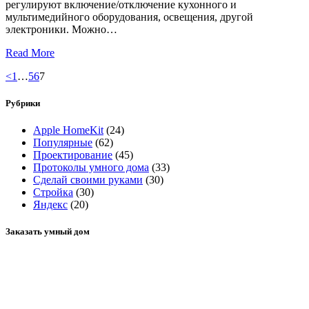
регулируют включение/отключение кухонного и
мультимедийного оборудования, освещения, другой
электроники. Можно…
Read More
Пагинация
Page
Page
Page
Page
<
1
…
5
6
7
записей
Рубрики
Apple HomeKit
(24)
Популярные
(62)
Проектирование
(45)
Протоколы умного дома
(33)
Сделай своими руками
(30)
Стройка
(30)
Яндекс
(20)
Заказать умный дом