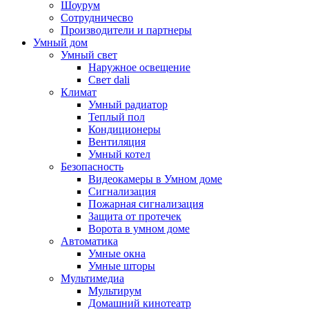
Шоурум
Сотрудничесво
Производители и партнеры
Умный дом
Умный свет
Наружное освещение
Свет dali
Климат
Умный радиатор
Теплый пол
Кондиционеры
Вентиляция
Умный котел
Безопасность
Видеокамеры в Умном доме
Сигнализация
Пожарная сигнализация
Защита от протечек
Ворота в умном доме
Автоматика
Умные окна
Умные шторы
Мультимедиа
Мультирум
Домашний кинотеатр