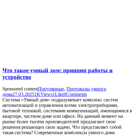
Что такое умный дом: принцип работы и
устройство
Sponsored content
Популярные
,
Протоколы умного
дома
27.03.2025
1K
Views
1
Like
0
Comments
Система «Умный дом» подразумевает комплекс систем
автоматизаций и управления всеми электроприборами,
бытовой техникой, системами коммуникаций, имеющимися в
квартире, частном доме или офисе. На данный момент на
рынке более тысячи производителей предлагают свои
решения решающих свои задачи. Что представляет собой
такая система? Современные комплексы умного дома