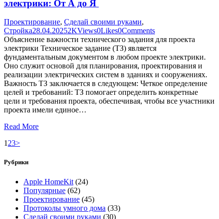
электрики: От А до Я
Проектирование
,
Сделай своими руками
,
Стройка
28.04.2025
2K
Views
0
Likes
0
Comments
Объяснение важности технического задания для проекта
электрики Техническое задание (ТЗ) является
фундаментальным документом в любом проекте электрики.
Оно служит основой для планирования, проектирования и
реализации электрических систем в зданиях и сооружениях.
Важность ТЗ заключается в следующем: Четкое определение
целей и требований: ТЗ помогает определить конкретные
цели и требования проекта, обеспечивая, чтобы все участники
проекта имели единое…
Read More
Пагинация
Page
Page
Page
1
2
3
>
записей
Рубрики
Apple HomeKit
(24)
Популярные
(62)
Проектирование
(45)
Протоколы умного дома
(33)
Сделай своими руками
(30)