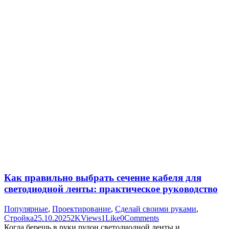
Как правильно выбрать сечение кабеля для
светодиодной ленты: практическое руководство
Популярные
,
Проектирование
,
Сделай своими руками
,
Стройка
25.10.2025
2K
Views
1
Like
0
Comments
Когда берешь в руки рулон светодиодной ленты и