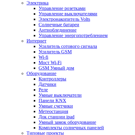
Электрика
Управление розетками
Управление выключателями
Электронакопитель Volts
Солнечные батареи
Антиоблединение
Управление энергопотреблением
Интернет
Усилитель сотового сигнала
Усилитель GSM
Wi-fi
Мост Wi-Fi
GSM Умный дом
Оборудование
Контроллеры
Датчики
Реле
Умные выключатели
Панели KNX
Умные счетчики
Метеостанция
Док станции ipad
Умный замок оборудование
Комплекты солнечных панелей
Типовые проекты