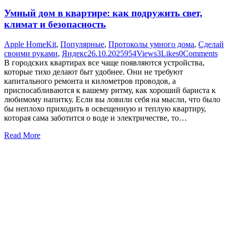
Умный дом в квартире: как подружить свет,
климат и безопасность
Apple HomeKit
,
Популярные
,
Протоколы умного дома
,
Сделай
своими руками
,
Яндекс
26.10.2025
954
Views
3
Likes
0
Comments
В городских квартирах все чаще появляются устройства,
которые тихо делают быт удобнее. Они не требуют
капитального ремонта и километров проводов, а
приспосабливаются к вашему ритму, как хороший бариста к
любимому напитку. Если вы ловили себя на мысли, что было
бы неплохо приходить в освещенную и теплую квартиру,
которая сама заботится о воде и электричестве, то…
Read More