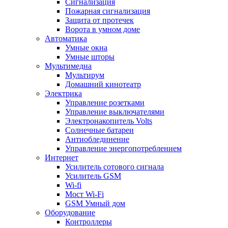
Сигнализация
Пожарная сигнализация
Защита от протечек
Ворота в умном доме
Автоматика
Умные окна
Умные шторы
Мультимедиа
Мультирум
Домашний кинотеатр
Электрика
Управление розетками
Управление выключателями
Электронакопитель Volts
Солнечные батареи
Антиоблединение
Управление энергопотреблением
Интернет
Усилитель сотового сигнала
Усилитель GSM
Wi-fi
Мост Wi-Fi
GSM Умный дом
Оборудование
Контроллеры