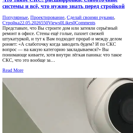
системы и всё, что нужно знать перед стройкой
Популярные
,
Проектирование
,
Сделай своими руками
,
Стройка
22.05.2026
550
Views
0
Likes
0
Comments
Представьте, что Вы строите дом или затеяли серьёзный
ремонт в офисе. Стены ещё голые, пахнет свежей
штукатуркой, и тут к Вам подходит прораб и между делом
роняет: «А слаботочку когда заводить будем? И по СКС
вопрос — на какую категорию закладываемся?» Вы
понимающе киваете, хотя внутри лёгкая паника: что такое
СКС, что это вообще за…
Read More