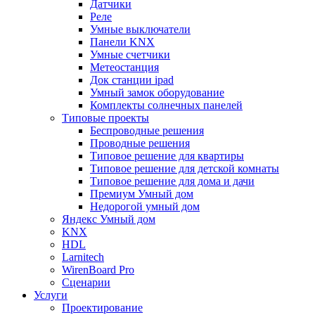
Датчики
Реле
Умные выключатели
Панели KNX
Умные счетчики
Метеостанция
Док станции ipad
Умный замок оборудование
Комплекты солнечных панелей
Типовые проекты
Беспроводные решения
Проводные решения
Типовое решение для квартиры
Типовое решение для детской комнаты
Типовое решение для дома и дачи
Премиум Умный дом
Недорогой умный дом
Яндекс Умный дом
KNX
HDL
Larnitech
WirenBoard Pro
Сценарии
Услуги
Проектирование