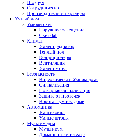
Шоурум
Сотрудничесво
Производители и партнеры
Умный дом
Умный свет
Наружное освещение
Свет dali
Климат
Умный радиатор
Теплый пол
Кондиционеры
Вентиляция
Умный котел
Безопасность
Видеокамеры в Умном доме
Сигнализация
Пожарная сигнализация
Защита от протечек
Ворота в умном доме
Автоматика
Умные окна
Умные шторы
Мультимедиа
Мультирум
Домашний кинотеатр