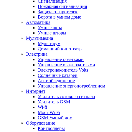
Сигнализация
Пожарная сигнализация
Защита от протечек
Ворота в умном доме
Автоматика
Умные окна
Умные шторы
Мультимедиа
Мультирум
Домашний кинотеатр
Электрика
Управление розетками
Управление выключателями
Электронакопитель Volts
Солнечные батареи
Антиоблединение
Управление энергопотреблением
Интернет
Усилитель сотового сигнала
Усилитель GSM
Wi-fi
Мост Wi-Fi
GSM Умный дом
Оборудование
Контроллеры