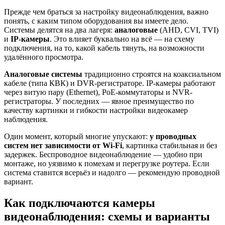
Прежде чем браться за настройку видеонаблюдения, важно
понять, с каким типом оборудования вы имеете дело.
Системы делятся на два лагеря:
аналоговые
(AHD, CVI, TVI)
и
IP-камеры
. Это влияет буквально на всё — на схему
подключения, на то, какой кабель тянуть, на возможности
удалённого просмотра.
Аналоговые системы
традиционно строятся на коаксиальном
кабеле (типа КВК) и DVR-регистраторе. IP-камеры работают
через витую пару (Ethernet), PoE-коммутаторы и NVR-
регистраторы. У последних — явное преимущество по
качеству картинки и гибкости настройки видеокамер
наблюдения.
Один момент, который многие упускают:
у проводных
систем нет зависимости от Wi-Fi
, картинка стабильная и без
задержек. Беспроводное видеонаблюдение — удобно при
монтаже, но уязвимо к помехам и перегрузке роутера. Если
система ставится всерьёз и надолго — рекомендую проводной
вариант.
Как подключаются камеры
видеонаблюдения: схемы и варианты