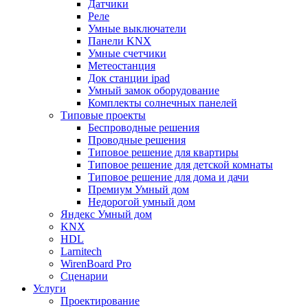
Датчики
Реле
Умные выключатели
Панели KNX
Умные счетчики
Метеостанция
Док станции ipad
Умный замок оборудование
Комплекты солнечных панелей
Типовые проекты
Беспроводные решения
Проводные решения
Типовое решение для квартиры
Типовое решение для детской комнаты
Типовое решение для дома и дачи
Премиум Умный дом
Недорогой умный дом
Яндекс Умный дом
KNX
HDL
Larnitech
WirenBoard Pro
Сценарии
Услуги
Проектирование