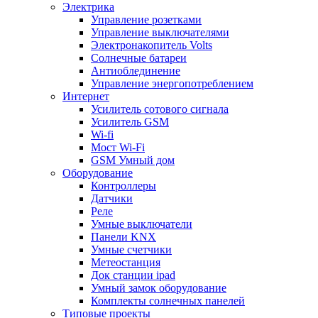
Электрика
Управление розетками
Управление выключателями
Электронакопитель Volts
Солнечные батареи
Антиоблединение
Управление энергопотреблением
Интернет
Усилитель сотового сигнала
Усилитель GSM
Wi-fi
Мост Wi-Fi
GSM Умный дом
Оборудование
Контроллеры
Датчики
Реле
Умные выключатели
Панели KNX
Умные счетчики
Метеостанция
Док станции ipad
Умный замок оборудование
Комплекты солнечных панелей
Типовые проекты