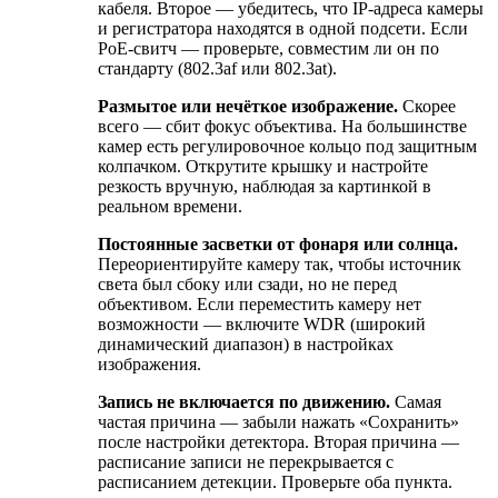
кабеля. Второе — убедитесь, что IP-адреса камеры
и регистратора находятся в одной подсети. Если
PoE-свитч — проверьте, совместим ли он по
стандарту (802.3af или 802.3at).
Размытое или нечёткое изображение.
Скорее
всего — сбит фокус объектива. На большинстве
камер есть регулировочное кольцо под защитным
колпачком. Открутите крышку и настройте
резкость вручную, наблюдая за картинкой в
реальном времени.
Постоянные засветки от фонаря или солнца.
Переориентируйте камеру так, чтобы источник
света был сбоку или сзади, но не перед
объективом. Если переместить камеру нет
возможности — включите WDR (широкий
динамический диапазон) в настройках
изображения.
Запись не включается по движению.
Самая
частая причина — забыли нажать «Сохранить»
после настройки детектора. Вторая причина —
расписание записи не перекрывается с
расписанием детекции. Проверьте оба пункта.