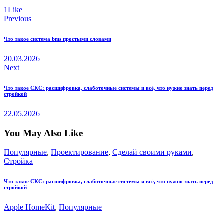
1
Like
Навигация
Previous
по
Что такое система bms простыми словами
записям
20.03.2026
Next
Что такое СКС: расшифровка, слаботочные системы и всё, что нужно знать перед
стройкой
22.05.2026
You May Also Like
Популярные
,
Проектирование
,
Сделай своими руками
,
Стройка
Что такое СКС: расшифровка, слаботочные системы и всё, что нужно знать перед
стройкой
Apple HomeKit
,
Популярные