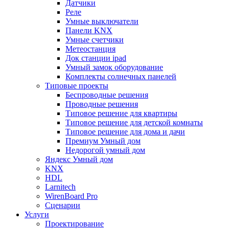
Датчики
Реле
Умные выключатели
Панели KNX
Умные счетчики
Метеостанция
Док станции ipad
Умный замок оборудование
Комплекты солнечных панелей
Типовые проекты
Беспроводные решения
Проводные решения
Типовое решение для квартиры
Типовое решение для детской комнаты
Типовое решение для дома и дачи
Премиум Умный дом
Недорогой умный дом
Яндекс Умный дом
KNX
HDL
Larnitech
WirenBoard Pro
Сценарии
Услуги
Проектирование