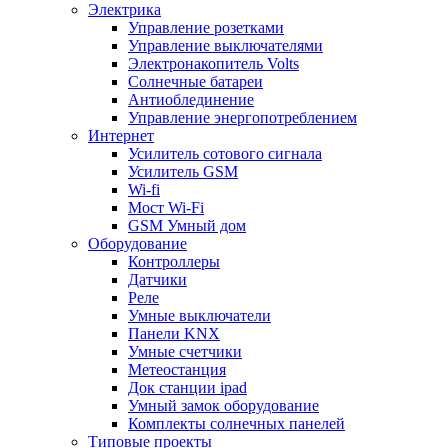
Электрика
Управление розетками
Управление выключателями
Электронакопитель Volts
Солнечные батареи
Антиоблединение
Управление энергопотреблением
Интернет
Усилитель сотового сигнала
Усилитель GSM
Wi-fi
Мост Wi-Fi
GSM Умный дом
Оборудование
Контроллеры
Датчики
Реле
Умные выключатели
Панели KNX
Умные счетчики
Метеостанция
Док станции ipad
Умный замок оборудование
Комплекты солнечных панелей
Типовые проекты