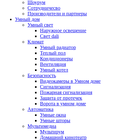
Шоурум
Сотрудничесво
Производители и партнеры
Умный дом
Умный свет
Наружное освещение
Свет dali
Климат
Умный радиатор
Теплый пол
Кондиционеры
Вентиляция
Умный котел
Безопасность
Видеокамеры в Умном доме
Сигнализация
Пожарная сигнализация
Защита от протечек
Ворота в умном доме
Автоматика
Умные окна
Умные шторы
Мультимедиа
Мультирум
Домашний кинотеатр