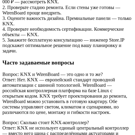
000 ₽ — рассмотреть KNX.
2. Проверьте стадию ремонта. Если стены уже готовы —
WirenBoard проще внедрить.
3. Оцените важность дизайна. Премиальные панели — только
KNX.
4. Проверьте необходимость сертификации. Коммерческие
объекты — KNX.
5. Закажите бесплатную консультацию — инженер Store.IP
подскажет оптимальное решение под вашу планировку и
задачи.
Часто задаваемые вопросы
Вопрос: KNX и WirenBoard — это одно и то же?
Ответ: Нет. KNX — европейский стандарт проводной
автоматизации с шинной топологией. WirenBoard —
российская контроллерная платформа на базе Linux с
открытым кодом. KNX требует проектирования до ремонта,
WirenBoard можно установить в готовую квартиру. Обе
системы управляют светом, климатом и сценариями, но
различаются по цене, монтажу и гибкости настроек.
Вопрос: Сколько стоит KNX-контроллер?
Ответ: KNX не использует единый центральный контроллер
— вместо него шина с распределёнными актуаторами и