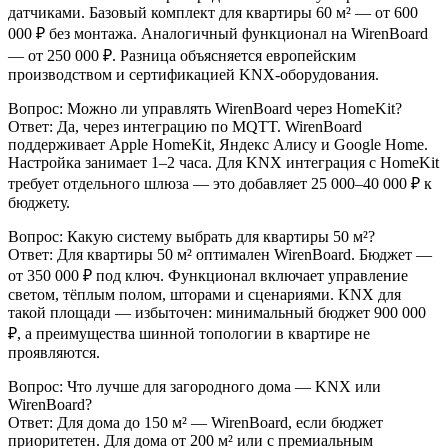
датчиками. Базовый комплект для квартиры 60 м² — от 600
000 ₽ без монтажа. Аналогичный функционал на WirenBoard
— от 250 000 ₽. Разница объясняется европейским
производством и сертификацией KNX-оборудования.
Вопрос: Можно ли управлять WirenBoard через HomeKit?
Ответ: Да, через интеграцию по MQTT. WirenBoard
поддерживает Apple HomeKit, Яндекс Алису и Google Home.
Настройка занимает 1–2 часа. Для KNX интеграция с HomeKit
требует отдельного шлюза — это добавляет 25 000–40 000 ₽ к
бюджету.
Вопрос: Какую систему выбрать для квартиры 50 м²?
Ответ: Для квартиры 50 м² оптимален WirenBoard. Бюджет —
от 350 000 ₽ под ключ. Функционал включает управление
светом, тёплым полом, шторами и сценариями. KNX для
такой площади — избыточен: минимальный бюджет 900 000
₽, а преимущества шинной топологии в квартире не
проявляются.
Вопрос: Что лучше для загородного дома — KNX или
WirenBoard?
Ответ: Для дома до 150 м² — WirenBoard, если бюджет
приоритетен. Для дома от 200 м² или с премиальным