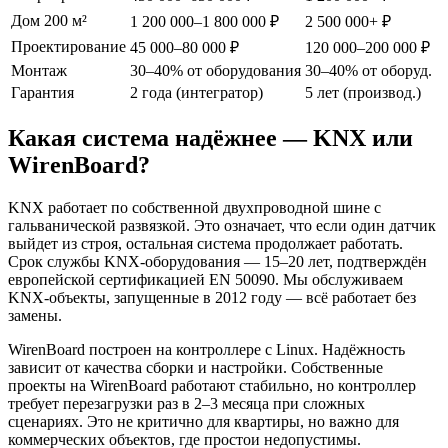
Дом 200 м²
1 200 000–1 800 000 ₽
2 500 000+ ₽
Проектирование
45 000–80 000 ₽
120 000–200 000 ₽
Монтаж
30–40% от оборудования
30–40% от оборуд.
Гарантия
2 года (интегратор)
5 лет (производ.)
Какая система надёжнее — KNX или
WirenBoard?
KNX работает по собственной двухпроводной шине с
гальванической развязкой. Это означает, что если один датчик
выйдет из строя, остальная система продолжает работать.
Срок службы KNX-оборудования — 15–20 лет, подтверждён
европейской сертификацией EN 50090. Мы обслуживаем
KNX-объекты, запущенные в 2012 году — всё работает без
замены.
WirenBoard построен на контроллере с Linux. Надёжность
зависит от качества сборки и настройки. Собственные
проекты на WirenBoard работают стабильно, но контроллер
требует перезагрузки раз в 2–3 месяца при сложных
сценариях. Это не критично для квартиры, но важно для
коммерческих объектов, где простои недопустимы.