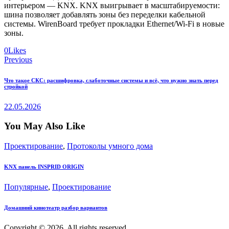
интерьером — KNX. KNX выигрывает в масштабируемости:
шина позволяет добавлять зоны без переделки кабельной
системы. WirenBoard требует прокладки Ethernet/Wi-Fi в новые
зоны.
0
Likes
Навигация
Previous
по
Что такое СКС: расшифровка, слаботочные системы и всё, что нужно знать перед
записям
стройкой
22.05.2026
You May Also Like
Проектирование
,
Протоколы умного дома
KNX панель INSPRID ORIGIN
Популярные
,
Проектирование
Домашний кинотеатр разбор вариантов
Copyright © 2026. All rights reserved.