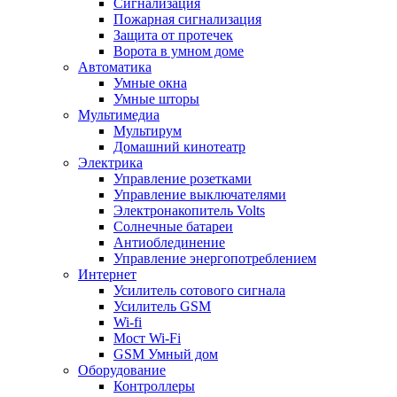
Сигнализация
Пожарная сигнализация
Защита от протечек
Ворота в умном доме
Автоматика
Умные окна
Умные шторы
Мультимедиа
Мультирум
Домашний кинотеатр
Электрика
Управление розетками
Управление выключателями
Электронакопитель Volts
Солнечные батареи
Антиоблединение
Управление энергопотреблением
Интернет
Усилитель сотового сигнала
Усилитель GSM
Wi-fi
Мост Wi-Fi
GSM Умный дом
Оборудование
Контроллеры