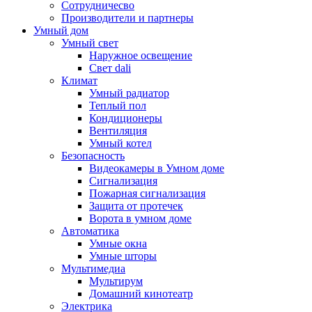
Сотрудничесво
Производители и партнеры
Умный дом
Умный свет
Наружное освещение
Свет dali
Климат
Умный радиатор
Теплый пол
Кондиционеры
Вентиляция
Умный котел
Безопасность
Видеокамеры в Умном доме
Сигнализация
Пожарная сигнализация
Защита от протечек
Ворота в умном доме
Автоматика
Умные окна
Умные шторы
Мультимедиа
Мультирум
Домашний кинотеатр
Электрика