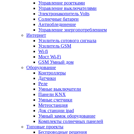
Управление розетками
Управление выключателями
Электронакопитель Volts
Солнечные батареи
Антиоблединение
Управление энергопотреблением
Интернет
Усилитель сотового сигнала
Усилитель GSM
Wi-fi
Мост Wi-Fi
GSM Умный дом
Оборудование
Контроллеры
Датчики
Реле
Умные выключатели
Панели KNX
Умные счетчики
Метеостанция
Док станции ipad
Умный замок оборудование
Комплекты солнечных панелей
Типовые проекты
Беспроводные решения