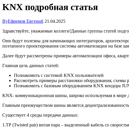
KNX подробная статья
By
Ефремов Евгений
21.04.2025
Здравствуйте, уважаемые коллеги!Данные группы статей подго
Они будут полезны для начинающих интеграторов, архитекторо
поэтапного проектирования системы автоматизации на базе 
Далее будут рассмотрены примеры автоматизации офиса, кварт
Главная цель данных статей:
Познакомить с системой KNX пользователей
Рассмотреть примеры расстановки оборудования, схемы 
Познакомить с базовым оборудованием KNX вендора JU
KNX- коммуникационная шины, широко используемая в мире д
Главным преимуществом шины является децентрализованность си
Существует 4 среды передачи данных:
1.TP (Twisted pair) витая пара – выделенный кабель со скорост