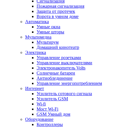
Сигнализация
Пожарная сигнализация
Защита от протечек
Ворота в умном доме
Автоматика
Умные окна
Умные шторы
Мультимедиа
Мультирум
Домашний кинотеатр
Электрика
Управление розетками
Управление выключателями
Электронакопитель Volts
Солнечные батареи
Антиоблединение
Управление энергопотреблением
Интернет
Усилитель сотового сигнала
Усилитель GSM
Wi-fi
Мост Wi-Fi
GSM Умный дом
Оборудование
Контроллеры