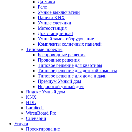
Датчики
Реле
Умные выключатели
Панели KNX
Умные счетчики
Метеостанция
Док станции ipad
Умный замок оборудование
Комплекты солнечных панелей
Типовые проекты
Беспроводные решения
Проводные решения
Типовое решение для квартиры
Типовое решение для детской комнаты
Типовое решение для дома и дачи
Премиум Умный дом
Недорогой умный дом
Яндекс Умный дом
KNX
HDL
Larnitech
WirenBoard Pro
Сценарии
Услуги
Проектирование