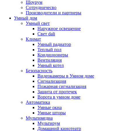
Шоурум
Сотрудничесво
Производители и партнеры
Умный дом
Умный свет
Наружное освещение
Свет dali
Климат
Умный радиатор
Теплый пол
Кондиционеры
Вентиляция
Умный котел
Безопасность
Видеокамеры в Умном доме
Сигнализация
Пожарная сигнализация
Защита от протечек
Ворота в умном доме
Автоматика
Умные окна
Умные шторы
Мультимедиа
Мультирум
Домашний кинотеатр