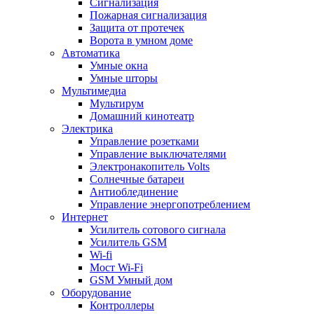
Сигнализация
Пожарная сигнализация
Защита от протечек
Ворота в умном доме
Автоматика
Умные окна
Умные шторы
Мультимедиа
Мультирум
Домашний кинотеатр
Электрика
Управление розетками
Управление выключателями
Электронакопитель Volts
Солнечные батареи
Антиоблединение
Управление энергопотреблением
Интернет
Усилитель сотового сигнала
Усилитель GSM
Wi-fi
Мост Wi-Fi
GSM Умный дом
Оборудование
Контроллеры