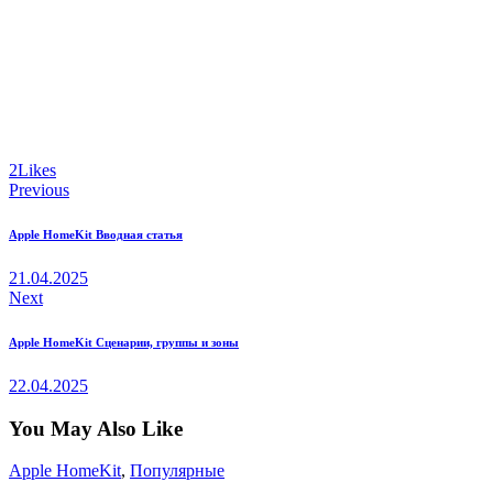
2
Likes
Навигация
Previous
по
Apple HomeKit Вводная статья
записям
21.04.2025
Next
Apple HomeKit Сценарии, группы и зоны
22.04.2025
You May Also Like
Apple HomeKit
,
Популярные