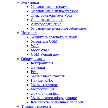
Электрика
Управление розетками
Управление выключателями
Электронакопитель Volts
Солнечные батареи
Антиоблединение
Управление энергопотреблением
Интернет
Усилитель сотового сигнала
Усилитель GSM
Wi-fi
Мост Wi-Fi
GSM Умный дом
Оборудование
Контроллеры
Датчики
Реле
Умные выключатели
Панели KNX
Умные счетчики
Метеостанция
Док станции ipad
Умный замок оборудование
Комплекты солнечных панелей
Типовые проекты