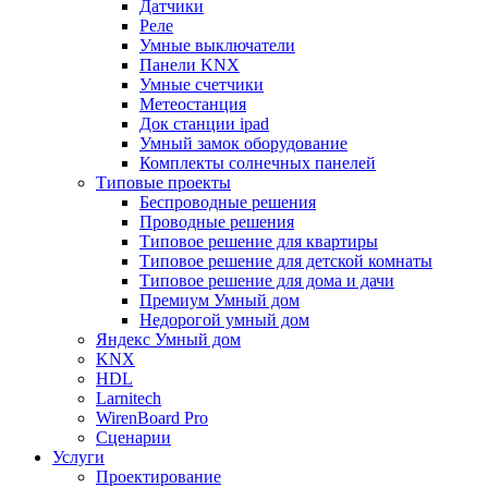
Датчики
Реле
Умные выключатели
Панели KNX
Умные счетчики
Метеостанция
Док станции ipad
Умный замок оборудование
Комплекты солнечных панелей
Типовые проекты
Беспроводные решения
Проводные решения
Типовое решение для квартиры
Типовое решение для детской комнаты
Типовое решение для дома и дачи
Премиум Умный дом
Недорогой умный дом
Яндекс Умный дом
KNX
HDL
Larnitech
WirenBoard Pro
Сценарии
Услуги
Проектирование