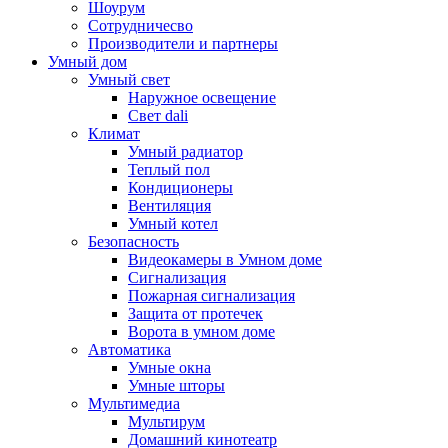
Шоурум
Сотрудничесво
Производители и партнеры
Умный дом
Умный свет
Наружное освещение
Свет dali
Климат
Умный радиатор
Теплый пол
Кондиционеры
Вентиляция
Умный котел
Безопасность
Видеокамеры в Умном доме
Сигнализация
Пожарная сигнализация
Защита от протечек
Ворота в умном доме
Автоматика
Умные окна
Умные шторы
Мультимедиа
Мультирум
Домашний кинотеатр