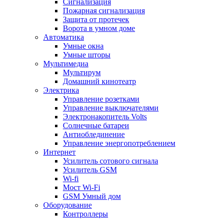
Сигнализация
Пожарная сигнализация
Защита от протечек
Ворота в умном доме
Автоматика
Умные окна
Умные шторы
Мультимедиа
Мультирум
Домашний кинотеатр
Электрика
Управление розетками
Управление выключателями
Электронакопитель Volts
Солнечные батареи
Антиоблединение
Управление энергопотреблением
Интернет
Усилитель сотового сигнала
Усилитель GSM
Wi-fi
Мост Wi-Fi
GSM Умный дом
Оборудование
Контроллеры