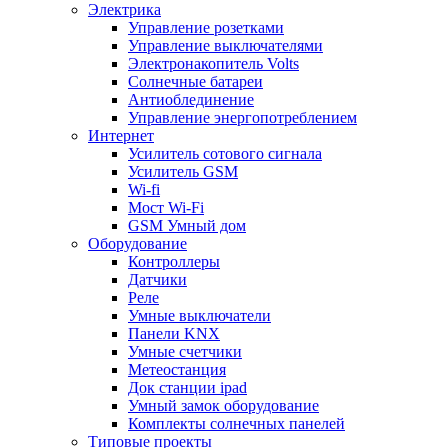
Электрика
Управление розетками
Управление выключателями
Электронакопитель Volts
Солнечные батареи
Антиоблединение
Управление энергопотреблением
Интернет
Усилитель сотового сигнала
Усилитель GSM
Wi-fi
Мост Wi-Fi
GSM Умный дом
Оборудование
Контроллеры
Датчики
Реле
Умные выключатели
Панели KNX
Умные счетчики
Метеостанция
Док станции ipad
Умный замок оборудование
Комплекты солнечных панелей
Типовые проекты