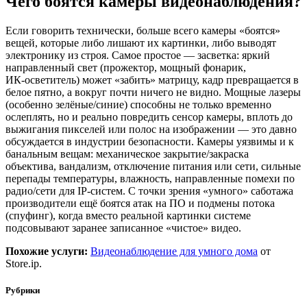
Чего боятся камеры видеонаблюдения?
Если говорить технически, больше всего камеры «боятся»
вещей, которые либо лишают их картинки, либо выводят
электронику из строя. Самое простое — засветка: яркий
направленный свет (прожектор, мощный фонарик,
ИК‑осветитель) может «забить» матрицу, кадр превращается в
белое пятно, а вокруг почти ничего не видно. Мощные лазеры
(особенно зелёные/синие) способны не только временно
ослеплять, но и реально повредить сенсор камеры, вплоть до
выжигания пикселей или полос на изображении — это давно
обсуждается в индустрии безопасности. Камеры уязвимы и к
банальным вещам: механическое закрытие/закраска
объектива, вандализм, отключение питания или сети, сильные
перепады температуры, влажность, направленные помехи по
радио/сети для IP‑систем. С точки зрения «умного» саботажа
производители ещё боятся атак на ПО и подмены потока
(спуфинг), когда вместо реальной картинки системе
подсовывают заранее записанное «чистое» видео.
Похожие услуги:
Видеонаблюдение для умного дома
от
Store.ip.
Рубрики