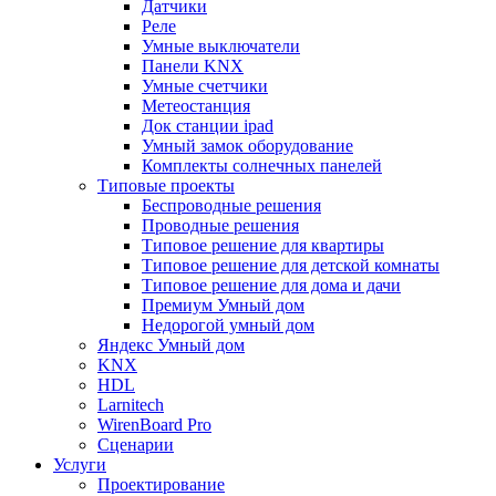
Датчики
Реле
Умные выключатели
Панели KNX
Умные счетчики
Метеостанция
Док станции ipad
Умный замок оборудование
Комплекты солнечных панелей
Типовые проекты
Беспроводные решения
Проводные решения
Типовое решение для квартиры
Типовое решение для детской комнаты
Типовое решение для дома и дачи
Премиум Умный дом
Недорогой умный дом
Яндекс Умный дом
KNX
HDL
Larnitech
WirenBoard Pro
Сценарии
Услуги
Проектирование