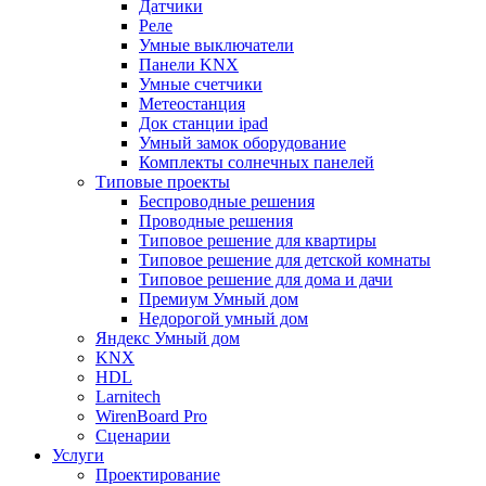
Датчики
Реле
Умные выключатели
Панели KNX
Умные счетчики
Метеостанция
Док станции ipad
Умный замок оборудование
Комплекты солнечных панелей
Типовые проекты
Беспроводные решения
Проводные решения
Типовое решение для квартиры
Типовое решение для детской комнаты
Типовое решение для дома и дачи
Премиум Умный дом
Недорогой умный дом
Яндекс Умный дом
KNX
HDL
Larnitech
WirenBoard Pro
Сценарии
Услуги
Проектирование