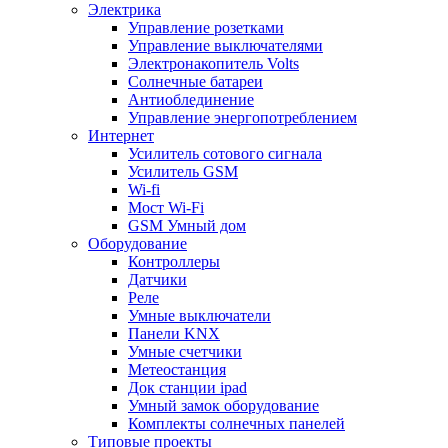
Электрика
Управление розетками
Управление выключателями
Электронакопитель Volts
Солнечные батареи
Антиоблединение
Управление энергопотреблением
Интернет
Усилитель сотового сигнала
Усилитель GSM
Wi-fi
Мост Wi-Fi
GSM Умный дом
Оборудование
Контроллеры
Датчики
Реле
Умные выключатели
Панели KNX
Умные счетчики
Метеостанция
Док станции ipad
Умный замок оборудование
Комплекты солнечных панелей
Типовые проекты