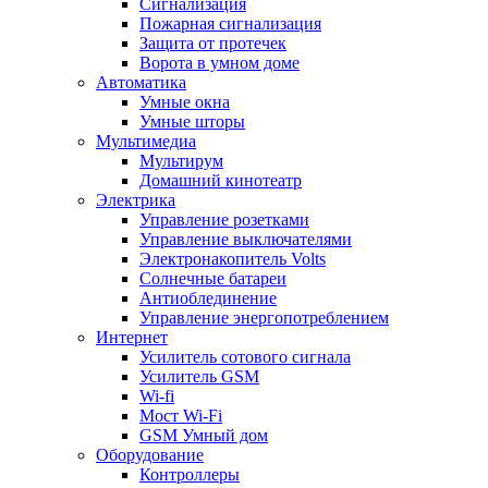
Сигнализация
Пожарная сигнализация
Защита от протечек
Ворота в умном доме
Автоматика
Умные окна
Умные шторы
Мультимедиа
Мультирум
Домашний кинотеатр
Электрика
Управление розетками
Управление выключателями
Электронакопитель Volts
Солнечные батареи
Антиоблединение
Управление энергопотреблением
Интернет
Усилитель сотового сигнала
Усилитель GSM
Wi-fi
Мост Wi-Fi
GSM Умный дом
Оборудование
Контроллеры