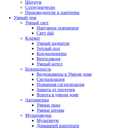
Шоурум
Сотрудничесво
Производители и партнеры
Умный дом
Умный свет
Наружное освещение
Свет dali
Климат
Умный радиатор
Теплый пол
Кондиционеры
Вентиляция
Умный котел
Безопасность
Видеокамеры в Умном доме
Сигнализация
Пожарная сигнализация
Защита от протечек
Ворота в умном доме
Автоматика
Умные окна
Умные шторы
Мультимедиа
Мультирум
Домашний кинотеатр