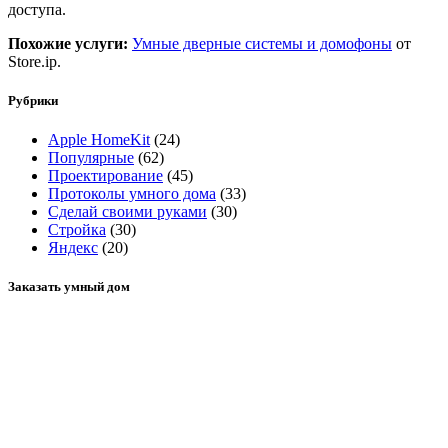
доступа.
Похожие услуги:
Умные дверные системы и домофоны
от
Store.ip.
Рубрики
Apple HomeKit
(24)
Популярные
(62)
Проектирование
(45)
Протоколы умного дома
(33)
Сделай своими руками
(30)
Стройка
(30)
Яндекс
(20)
Заказать умный дом