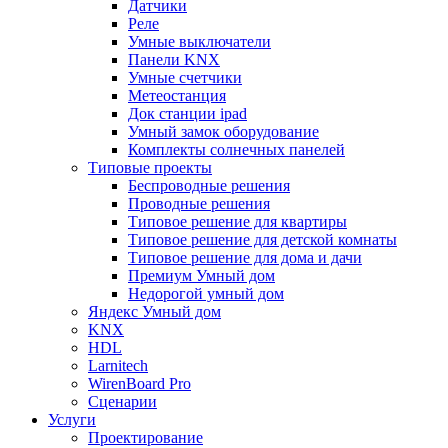
Датчики
Реле
Умные выключатели
Панели KNX
Умные счетчики
Метеостанция
Док станции ipad
Умный замок оборудование
Комплекты солнечных панелей
Типовые проекты
Беспроводные решения
Проводные решения
Типовое решение для квартиры
Типовое решение для детской комнаты
Типовое решение для дома и дачи
Премиум Умный дом
Недорогой умный дом
Яндекс Умный дом
KNX
HDL
Larnitech
WirenBoard Pro
Сценарии
Услуги
Проектирование