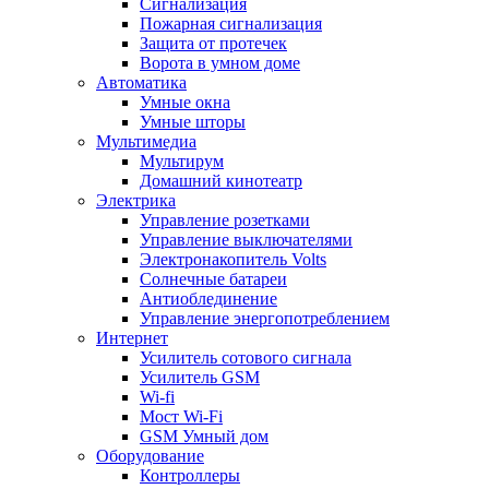
Сигнализация
Пожарная сигнализация
Защита от протечек
Ворота в умном доме
Автоматика
Умные окна
Умные шторы
Мультимедиа
Мультирум
Домашний кинотеатр
Электрика
Управление розетками
Управление выключателями
Электронакопитель Volts
Солнечные батареи
Антиоблединение
Управление энергопотреблением
Интернет
Усилитель сотового сигнала
Усилитель GSM
Wi-fi
Мост Wi-Fi
GSM Умный дом
Оборудование
Контроллеры