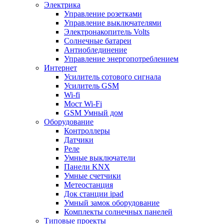
Электрика
Управление розетками
Управление выключателями
Электронакопитель Volts
Солнечные батареи
Антиоблединение
Управление энергопотреблением
Интернет
Усилитель сотового сигнала
Усилитель GSM
Wi-fi
Мост Wi-Fi
GSM Умный дом
Оборудование
Контроллеры
Датчики
Реле
Умные выключатели
Панели KNX
Умные счетчики
Метеостанция
Док станции ipad
Умный замок оборудование
Комплекты солнечных панелей
Типовые проекты