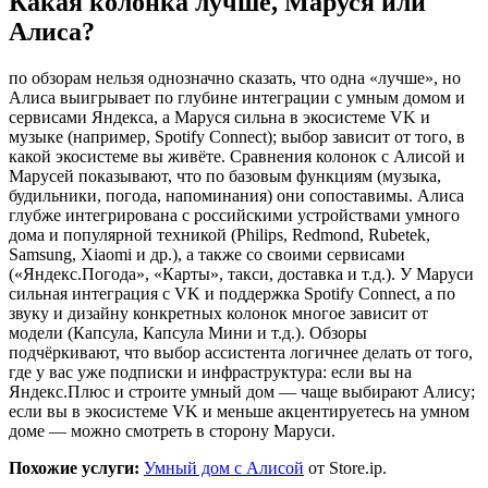
Какая колонка лучше, Маруся или
Алиса?
по обзорам нельзя однозначно сказать, что одна «лучше», но
Алиса выигрывает по глубине интеграции с умным домом и
сервисами Яндекса, а Маруся сильна в экосистеме VK и
музыке (например, Spotify Connect); выбор зависит от того, в
какой экосистеме вы живёте. Сравнения колонок с Алисой и
Марусей показывают, что по базовым функциям (музыка,
будильники, погода, напоминания) они сопоставимы. Алиса
глубже интегрирована с российскими устройствами умного
дома и популярной техникой (Philips, Redmond, Rubetek,
Samsung, Xiaomi и др.), а также со своими сервисами
(«Яндекс.Погода», «Карты», такси, доставка и т.д.). У Маруси
сильная интеграция с VK и поддержка Spotify Connect, а по
звуку и дизайну конкретных колонок многое зависит от
модели (Капсула, Капсула Мини и т.д.). Обзоры
подчёркивают, что выбор ассистента логичнее делать от того,
где у вас уже подписки и инфраструктура: если вы на
Яндекс.Плюс и строите умный дом — чаще выбирают Алису;
если вы в экосистеме VK и меньше акцентируетесь на умном
доме — можно смотреть в сторону Маруси.
Похожие услуги:
Умный дом с Алисой
от Store.ip.