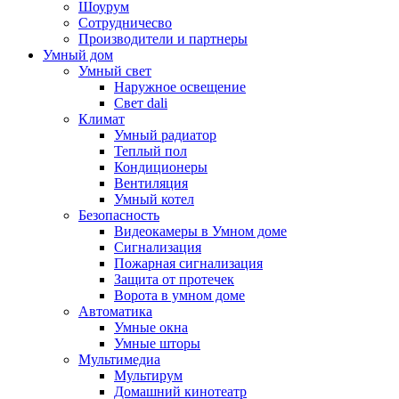
Шоурум
Сотрудничесво
Производители и партнеры
Умный дом
Умный свет
Наружное освещение
Свет dali
Климат
Умный радиатор
Теплый пол
Кондиционеры
Вентиляция
Умный котел
Безопасность
Видеокамеры в Умном доме
Сигнализация
Пожарная сигнализация
Защита от протечек
Ворота в умном доме
Автоматика
Умные окна
Умные шторы
Мультимедиа
Мультирум
Домашний кинотеатр