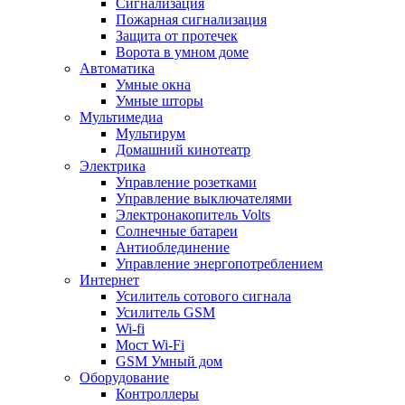
Сигнализация
Пожарная сигнализация
Защита от протечек
Ворота в умном доме
Автоматика
Умные окна
Умные шторы
Мультимедиа
Мультирум
Домашний кинотеатр
Электрика
Управление розетками
Управление выключателями
Электронакопитель Volts
Солнечные батареи
Антиоблединение
Управление энергопотреблением
Интернет
Усилитель сотового сигнала
Усилитель GSM
Wi-fi
Мост Wi-Fi
GSM Умный дом
Оборудование
Контроллеры