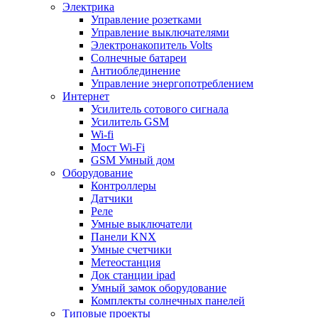
Электрика
Управление розетками
Управление выключателями
Электронакопитель Volts
Солнечные батареи
Антиоблединение
Управление энергопотреблением
Интернет
Усилитель сотового сигнала
Усилитель GSM
Wi-fi
Мост Wi-Fi
GSM Умный дом
Оборудование
Контроллеры
Датчики
Реле
Умные выключатели
Панели KNX
Умные счетчики
Метеостанция
Док станции ipad
Умный замок оборудование
Комплекты солнечных панелей
Типовые проекты