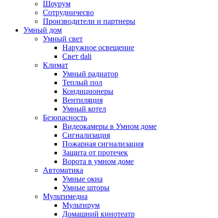
Шоурум
Сотрудничесво
Производители и партнеры
Умный дом
Умный свет
Наружное освещение
Свет dali
Климат
Умный радиатор
Теплый пол
Кондиционеры
Вентиляция
Умный котел
Безопасность
Видеокамеры в Умном доме
Сигнализация
Пожарная сигнализация
Защита от протечек
Ворота в умном доме
Автоматика
Умные окна
Умные шторы
Мультимедиа
Мультирум
Домашний кинотеатр