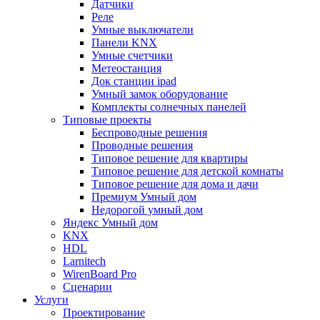
Датчики
Реле
Умные выключатели
Панели KNX
Умные счетчики
Метеостанция
Док станции ipad
Умный замок оборудование
Комплекты солнечных панелей
Типовые проекты
Беспроводные решения
Проводные решения
Типовое решение для квартиры
Типовое решение для детской комнаты
Типовое решение для дома и дачи
Премиум Умный дом
Недорогой умный дом
Яндекс Умный дом
KNX
HDL
Larnitech
WirenBoard Pro
Сценарии
Услуги
Проектирование