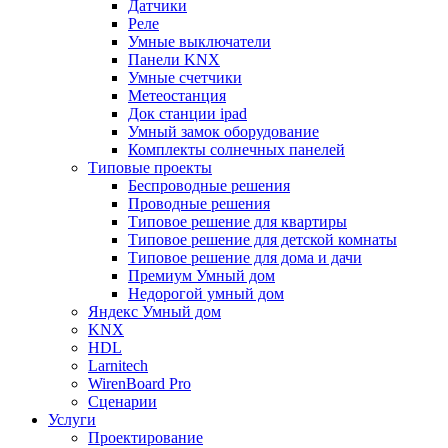
Датчики
Реле
Умные выключатели
Панели KNX
Умные счетчики
Метеостанция
Док станции ipad
Умный замок оборудование
Комплекты солнечных панелей
Типовые проекты
Беспроводные решения
Проводные решения
Типовое решение для квартиры
Типовое решение для детской комнаты
Типовое решение для дома и дачи
Премиум Умный дом
Недорогой умный дом
Яндекс Умный дом
KNX
HDL
Larnitech
WirenBoard Pro
Сценарии
Услуги
Проектирование