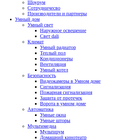
Шоурум
Сотрудничесво
Производители и партнеры
Умный дом
Умный свет
Наружное освещение
Свет dali
Климат
Умный радиатор
Теплый пол
Кондиционеры
Вентиляция
Умный котел
Безопасность
Видеокамеры в Умном доме
Сигнализация
Пожарная сигнализация
Защита от протечек
Ворота в умном доме
Автоматика
Умные окна
Умные шторы
Мультимедиа
Мультирум
Домашний кинотеатр