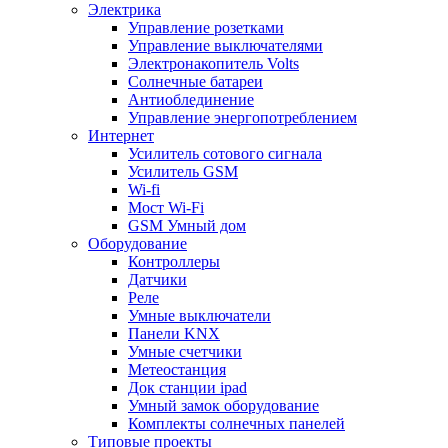
Электрика
Управление розетками
Управление выключателями
Электронакопитель Volts
Солнечные батареи
Антиоблединение
Управление энергопотреблением
Интернет
Усилитель сотового сигнала
Усилитель GSM
Wi-fi
Мост Wi-Fi
GSM Умный дом
Оборудование
Контроллеры
Датчики
Реле
Умные выключатели
Панели KNX
Умные счетчики
Метеостанция
Док станции ipad
Умный замок оборудование
Комплекты солнечных панелей
Типовые проекты