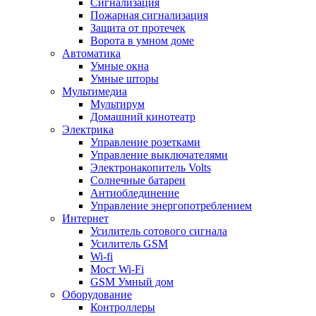
Сигнализация
Пожарная сигнализация
Защита от протечек
Ворота в умном доме
Автоматика
Умные окна
Умные шторы
Мультимедиа
Мультирум
Домашний кинотеатр
Электрика
Управление розетками
Управление выключателями
Электронакопитель Volts
Солнечные батареи
Антиоблединение
Управление энергопотреблением
Интернет
Усилитель сотового сигнала
Усилитель GSM
Wi-fi
Мост Wi-Fi
GSM Умный дом
Оборудование
Контроллеры