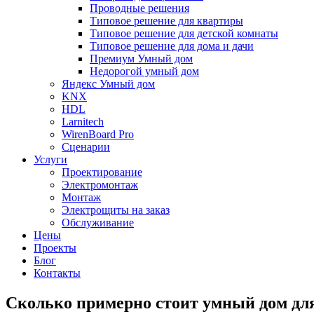
Проводные решения
Типовое решение для квартиры
Типовое решение для детской комнаты
Типовое решение для дома и дачи
Премиум Умный дом
Недорогой умный дом
Яндекс Умный дом
KNX
HDL
Larnitech
WirenBoard Pro
Сценарии
Услуги
Проектирование
Электромонтаж
Монтаж
Электрощиты на заказ
Обслуживание
Цены
Проекты
Блог
Контакты
Сколько примерно стоит умный дом для