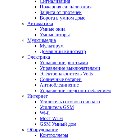
Сигнализация
Пожарная сигнализация
Защита от протечек
Ворота в умном доме
Автоматика
Умные окна
Умные шторы
Мультимедиа
Мультирум
Домашний кинотеатр
Электрика
Управление розетками
Управление выключателями
Электронакопитель Volts
Солнечные батареи
Антиоблединение
Управление энергопотреблением
Интернет
Усилитель сотового сигнала
Усилитель GSM
Wi-fi
Мост Wi-Fi
GSM Умный дом
Оборудование
Контроллеры