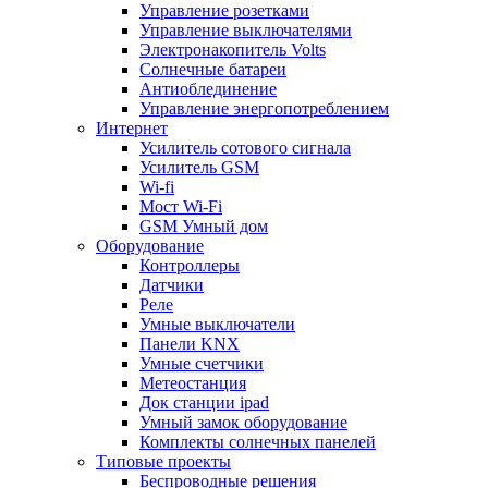
Управление розетками
Управление выключателями
Электронакопитель Volts
Солнечные батареи
Антиоблединение
Управление энергопотреблением
Интернет
Усилитель сотового сигнала
Усилитель GSM
Wi-fi
Мост Wi-Fi
GSM Умный дом
Оборудование
Контроллеры
Датчики
Реле
Умные выключатели
Панели KNX
Умные счетчики
Метеостанция
Док станции ipad
Умный замок оборудование
Комплекты солнечных панелей
Типовые проекты
Беспроводные решения