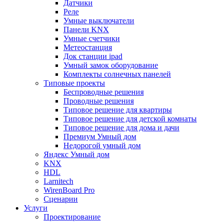
Датчики
Реле
Умные выключатели
Панели KNX
Умные счетчики
Метеостанция
Док станции ipad
Умный замок оборудование
Комплекты солнечных панелей
Типовые проекты
Беспроводные решения
Проводные решения
Типовое решение для квартиры
Типовое решение для детской комнаты
Типовое решение для дома и дачи
Премиум Умный дом
Недорогой умный дом
Яндекс Умный дом
KNX
HDL
Larnitech
WirenBoard Pro
Сценарии
Услуги
Проектирование