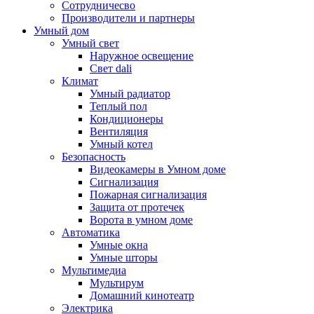
Сотрудничесво
Производители и партнеры
Умный дом
Умный свет
Наружное освещение
Свет dali
Климат
Умный радиатор
Теплый пол
Кондиционеры
Вентиляция
Умный котел
Безопасность
Видеокамеры в Умном доме
Сигнализация
Пожарная сигнализация
Защита от протечек
Ворота в умном доме
Автоматика
Умные окна
Умные шторы
Мультимедиа
Мультирум
Домашний кинотеатр
Электрика